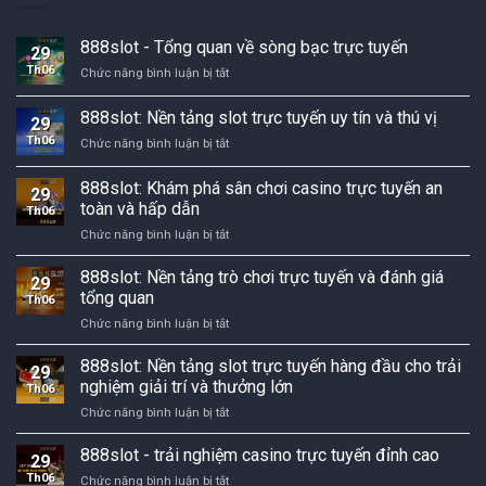
888slot - Tổng quan về sòng bạc trực tuyến
29
Th06
888slot
Chức năng bình luận bị tắt
-
Tổng
888slot: Nền tảng slot trực tuyến uy tín và thú vị
29
quan
Th06
888slot:
Chức năng bình luận bị tắt
về
Nền
sòng
tảng
bạc
888slot: Khám phá sân chơi casino trực tuyến an
29
slot
trực
toàn và hấp dẫn
Th06
trực
tuyến
888slot:
Chức năng bình luận bị tắt
tuyến
Khám
uy
phá
tín
888slot: Nền tảng trò chơi trực tuyến và đánh giá
29
sân
và
tổng quan
Th06
chơi
thú
888slot:
Chức năng bình luận bị tắt
casino
vị
Nền
trực
tảng
888slot: Nền tảng slot trực tuyến hàng đầu cho trải
tuyến
29
trò
an
nghiệm giải trí và thưởng lớn
Th06
chơi
toàn
888slot:
Chức năng bình luận bị tắt
trực
và
Nền
tuyến
hấp
tảng
888slot - trải nghiệm casino trực tuyến đỉnh cao
và
dẫn
29
slot
đánh
Th06
888slot
Chức năng bình luận bị tắt
trực