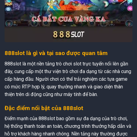
888slot là gì và tại sao được quan tâm
888slot là một nền tảng trò chơi slot trực tuyến nổi lên gần
đây, cung cấp một thư viện trò chơi đa dạng từ các nhà cung
cấp hàng đầu. Người chơi có thể trải nghiệm các tựa game
có mức RTP hợp lý, quay thưởng nhanh và giao diện thân
thiện trên di động cũng như máy tính để bàn.
Đặc điểm nổi bật của 888slot
Điểm mạnh của 888slot bao gồm sự đa dạng của trò chơi,
hệ thống thanh toán an toàn, chương trình thưởng hấp dẫn và
hỗ trợ khách hàng nhanh chóng. Nền tảng này thường được