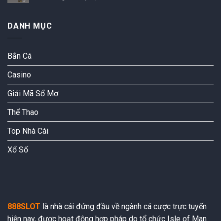
giá
-
tuyến
tổng
trải
hàng
quan
nghiệm
DANH MỤC
đầu
casino
cho
trực
trải
tuyến
nghiệm
Bắn Cá
đỉnh
giải
cao
trí
Casino
và
thưởng
Giải Mã Sổ Mơ
lớn
Thể Thao
Top Nhà Cái
Xổ Số
888SLOT
là nhà cái đứng đầu về ngành cá cược trực tuyến
hiện nay, được hoạt động hợp pháp do tổ chức Isle of Man