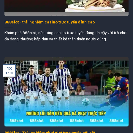
888slot - trải nghiệm casino trực tuyến đỉnh cao
Khám phá 888slot, nền tảng casino trực tuyến đáng tin cậy với trò chơi
đa dạng, thưởng hấp dẫn và thiết kế thân thiện người dùng.
13
Th02
888Slot - Trải nghiệm chơi slot trực tuyến nổi bật