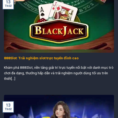
13
Th02
888Slot: Trải nghiệm slot trực tuyến đỉnh cao
Khám phá 888Slot, nền tảng giải trí trực tuyến nổi bật với danh mục trò
chơi đa dạng, thưởng hấp dẫn và trải nghiệm người dùng tối ưu trên
thiết[...]
13
Th02