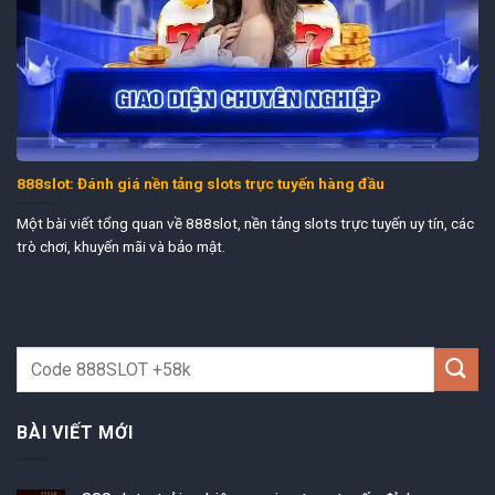
888slot: Đánh giá nền tảng slots trực tuyến hàng đầu
Một bài viết tổng quan về 888slot, nền tảng slots trực tuyến uy tín, các
trò chơi, khuyến mãi và bảo mật.
BÀI VIẾT MỚI