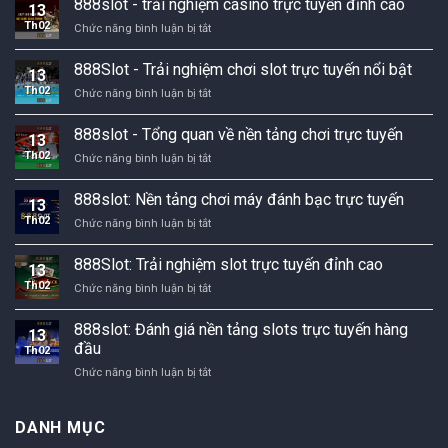
888slot - trải nghiệm casino trực tuyến đỉnh cao
13
Th02
888slot
Chức năng bình luận bị tắt
-
trải
888Slot - Trải nghiệm chơi slot trực tuyến nổi bật
13
nghiệm
Th02
888Slot
Chức năng bình luận bị tắt
casino
-
trực
Trải
tuyến
888slot - Tổng quan về nền tảng chơi trực tuyến
13
nghiệm
đỉnh
Th02
888slot
Chức năng bình luận bị tắt
chơi
cao
-
slot
Tổng
trực
888slot: Nền tảng chơi máy đánh bạc trực tuyến
13
quan
tuyến
Th02
888slot:
Chức năng bình luận bị tắt
về
nổi
Nền
nền
bật
tảng
tảng
888Slot: Trải nghiệm slot trực tuyến đỉnh cao
13
chơi
chơi
Th02
888Slot:
Chức năng bình luận bị tắt
máy
trực
Trải
đánh
tuyến
nghiệm
bạc
888slot: Đánh giá nền tảng slots trực tuyến hàng
13
slot
trực
đầu
Th02
trực
tuyến
888slot:
Chức năng bình luận bị tắt
tuyến
Đánh
đỉnh
giá
cao
nền
DANH MỤC
tảng