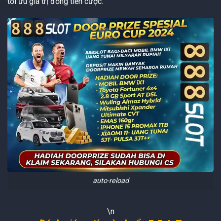
tối ưu giá trị đồng tiền cược.
auto-reload
\n