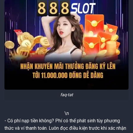
faq-tat
\n
- Có phí nạp tiền không? Phí có thể phát sinh tùy phương
thức và ví thanh toán. Luôn đọc điều kiện trước khi xác nhận