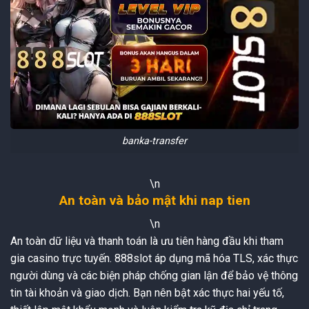
banka-transfer
\n
An toàn và bảo mật khi nap tien
\n
An toàn dữ liệu và thanh toán là ưu tiên hàng đầu khi tham
gia casino trực tuyến. 888slot áp dụng mã hóa TLS, xác thực
người dùng và các biện pháp chống gian lận để bảo vệ thông
tin tài khoản và giao dịch. Bạn nên bật xác thực hai yếu tố,