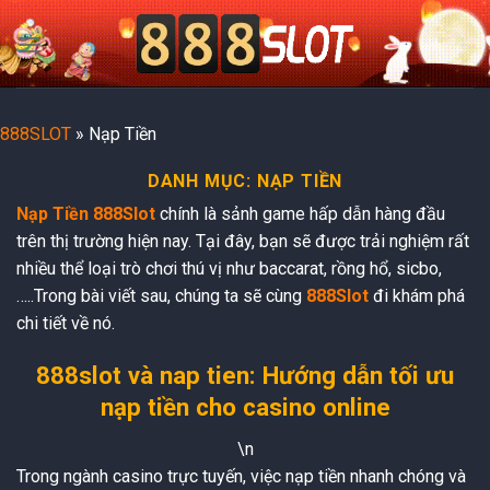
Skip
to
content
888SLOT
»
Nạp Tiền
DANH MỤC:
NẠP TIỀN
Nạp Tiền 888Slot
chính là sảnh game hấp dẫn hàng đầu
trên thị trường hiện nay. Tại đây, bạn sẽ được trải nghiệm rất
nhiều thể loại trò chơi thú vị như baccarat, rồng hổ, sicbo,
…..Trong bài viết sau, chúng ta sẽ cùng
888Slot
đi khám phá
chi tiết về nó.
888slot và nap tien: Hướng dẫn tối ưu
nạp tiền cho casino online
\n
Trong ngành casino trực tuyến, việc nạp tiền nhanh chóng và