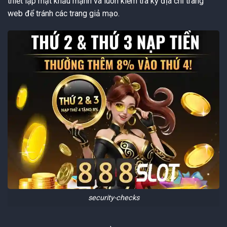
thiết lập mật khẩu mạnh và luôn kiểm tra kỹ địa chỉ trang
web để tránh các trang giả mạo.
security-checks