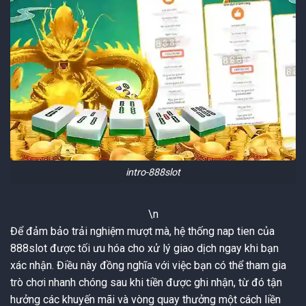
intro-888slot
\n
Để đảm bảo trải nghiệm mượt mà, hệ thống nap tien của
888slot được tối ưu hóa cho xử lý giao dịch ngay khi bạn
xác nhận. Điều này đồng nghĩa với việc bạn có thể tham gia
trò chơi nhanh chóng sau khi tiền được ghi nhận, từ đó tận
hưởng các khuyến mãi và vòng quay thưởng một cách liền