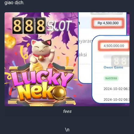
giao dịch.
fees
\n