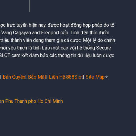
ợc trực tuyến hiện nay, được hoạt động hợp pháp do tổ
c Vàng Cagayan and Freeport cấp. Tính đến thời điểm
riệu thành viên đang tham gia cá cược. Một lý do chính
hơi yêu thích là tính bảo mật cao với hệ thống Secure
SLOT cam kết đảm bảo các thông tin dữ liệu luôn được
a
|
Bản Quyền
|
Bảo Mật
|
Liên Hệ 888Slot
|
Site Map
⭐️
n Phu Thanh pho Ho Chi Minh