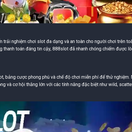
n trải nghiệm chơi slot đa dạng và an toàn cho người chơi trên to
hống thanh toán đáng tin cậy, 888slot đã nhanh chóng chiếm được lò
lot, bảng cược phong phú và chế độ chơi miễn phí để thử nghiệm.
g và cơ hội thắng lớn với các tính năng đặc biệt như wild, scatt