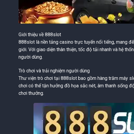
Giới thiệu về 888slot
888slot là nền tảng casino trực tuyến nổi tiếng, mang đế
giới. Với giao diện thân thiện, tốc độ tải nhanh và hệ t
người dùng.
Trò chơi và trải nghiệm người dùng
Thư viện trò chơi tại 888slot bao gồm hàng trăm máy s
chơi có thể tận hưởng đồ họa sắc nét, âm thanh sống độn
chơi thưởng.