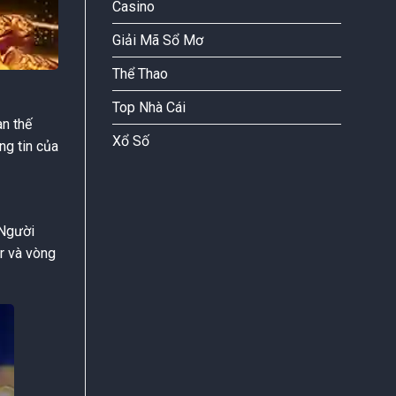
Casino
đầu
Giải Mã Sổ Mơ
Thể Thao
Top Nhà Cái
àn thế
Xổ Số
ng tin của
 Người
er và vòng