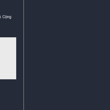
i. Cộng