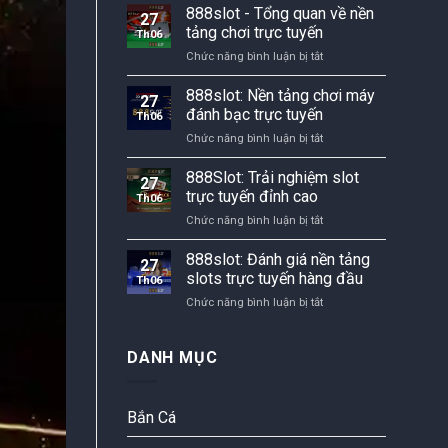
Trải
888slot - Tổng quan về nền
đỉnh
27
nghiệm
cao
tảng chơi trực tuyến
Th06
chơi
888slot
Chức năng bình luận bị tắt
slot
-
trực
Tổng
888slot: Nền tảng chơi máy
tuyến
27
quan
nổi
đánh bạc trực tuyến
Th06
về
bật
888slot:
Chức năng bình luận bị tắt
nền
Nền
tảng
tảng
888Slot: Trải nghiệm slot
chơi
27
chơi
trực
trực tuyến đỉnh cao
Th06
máy
tuyến
888Slot:
Chức năng bình luận bị tắt
đánh
Trải
bạc
nghiệm
888slot: Đánh giá nền tảng
trực
27
slot
tuyến
slots trực tuyến hàng đầu
Th06
trực
888slot:
Chức năng bình luận bị tắt
tuyến
Đánh
đỉnh
giá
cao
nền
DANH MỤC
tảng
slots
trực
Bắn Cá
tuyến
hàng