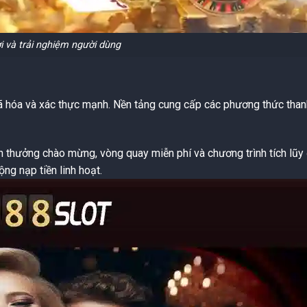
i và trải nghiệm người dùng
 hóa và xác thực mạnh. Nền tảng cung cấp các phương thức than
n thưởng chào mừng, vòng quay miễn phí và chương trình tích lũy
ng nạp tiền linh hoạt.