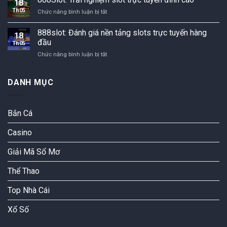
18
chơi
chơi
Th05
888Slot:
Chức năng bình luận bị tắt
máy
trực
Trải
đánh
tuyến
nghiệm
bạc
888slot: Đánh giá nền tảng slots trực tuyến hàng
18
slot
trực
đầu
Th05
trực
tuyến
888slot:
Chức năng bình luận bị tắt
tuyến
Đánh
đỉnh
giá
cao
nền
DANH MỤC
tảng
slots
trực
Bắn Cá
tuyến
hàng
Casino
đầu
Giải Mã Sổ Mơ
Thể Thao
Top Nhà Cái
Xổ Số