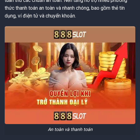
tuân thủ các chuẩn an toàn. Nền tảng hỗ trợ nhiều phương
thức thanh toán an toàn và nhanh chóng, bao gồm thẻ tín
dụng, ví điện tử và chuyển khoản.
An toàn và thanh toán