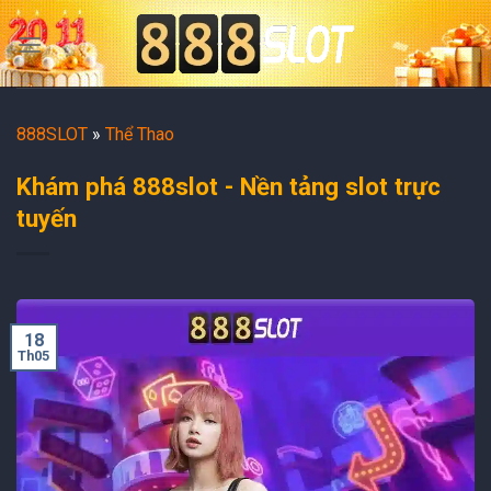
Skip
to
content
888SLOT
»
Thể Thao
Khám phá 888slot - Nền tảng slot trực
tuyến
18
Th05