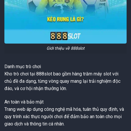
Giới thiệu về 888slot
Danh mục trò chơi
Kho trò chơi tại 888slot bao gồm hàng trăm máy slot với
chủ đề đa dạng, từng vòng quay mang lại trải nghiệm độc
đáo, và cơ hội nhận thưởng lớn.
An toàn và bảo mật
Trang web áp dụng công nghệ mã hóa, tuân thủ quy định, và
quy trình xác thực người chơi để đảm bảo an toàn cho mọi
giao dịch và thông tin cá nhân.