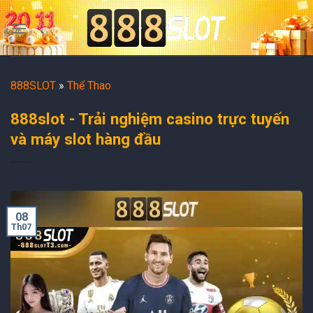
Skip
to
content
888SLOT
»
Thể Thao
888slot - Trải nghiệm casino trực tuyến
và máy slot hàng đầu
08
Th07