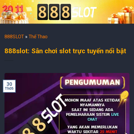
Skip
to
content
888SLOT
»
Thể Thao
888slot: Sân chơi slot trực tuyến nổi bật
30
Th05