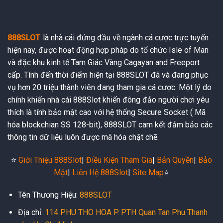
888SLOT
là nhà cái đứng đầu về ngành cá cược trực tuyến
hiện nay, được hoạt động hợp pháp do tổ chức Isle of Man
và đặc khu kinh tế Tam Giác Vàng Cagayan and Freeport
cấp. Tính đến thời điểm hiện tại 888SLOT đã và đang phục
vụ hơn 20 triệu thành viên đang tham gia cá cược. Một lý do
chính khiến nhà cái 888Slot khiến đông đảo người chơi yêu
thích là tính bảo mật cao với hệ thống Secure Socket ( Mã
hóa blockchian SS 128-bit), 888SLOT cam kết đảm bảo các
thông tin dữ liệu luôn được mã hóa chặt chẽ.
⭐️
Giới Thiệu 888Slot
|
Điều Kiện Tham Gia
|
Bản Quyền
|
Bảo
Mật
|
Liên Hệ 888Slot
|
Site Map
⭐️
Tên Thương Hiệu:
888SLOT
Địa chỉ:
114 PHU THO HOA P. PTH Quan Tan Phu Thanh