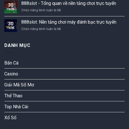
Trải
tuyến
888slot - Tổng quan về nền tảng chơi trực tuyến
nghiệm
30
nghiệm
đỉnh
giải
Th05
888slot
Chức năng bình luận bị tắt
chơi
cao
trí
-
slot
và
Tổng
trực
888slot: Nền tảng chơi máy đánh bạc trực tuyến
30
thưởng
quan
tuyến
lớn
Th05
888slot:
Chức năng bình luận bị tắt
về
nổi
Nền
nền
bật
tảng
tảng
chơi
chơi
DANH MỤC
máy
trực
đánh
tuyến
bạc
Bắn Cá
trực
tuyến
Casino
Giải Mã Sổ Mơ
Thể Thao
Top Nhà Cái
Xổ Số