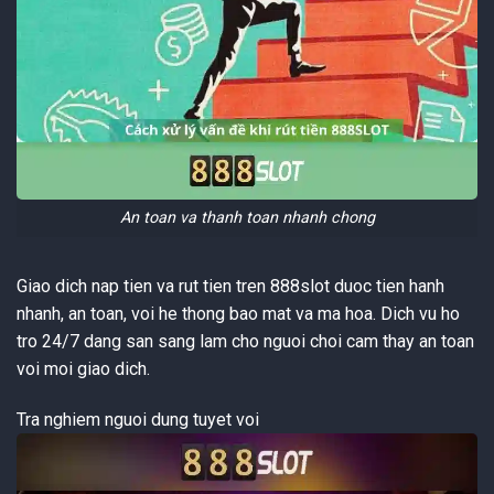
An toan va thanh toan nhanh chong
Giao dich nap tien va rut tien tren 888slot duoc tien hanh
nhanh, an toan, voi he thong bao mat va ma hoa. Dich vu ho
tro 24/7 dang san sang lam cho nguoi choi cam thay an toan
voi moi giao dich.
Tra nghiem nguoi dung tuyet voi