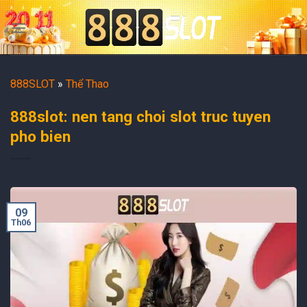
Skip
to
content
888SLOT
»
Thể Thao
888slot: nen tang choi slot truc tuyen
pho bien
09
Th06