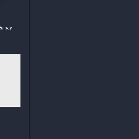
ều này