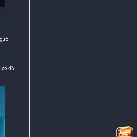
người
i có đồ