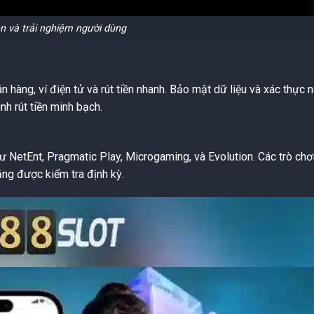
ện và trải nghiệm người dùng
 hàng, ví điện tử và rút tiền nhanh. Bảo mật dữ liệu và xác thực 
h rút tiền minh bạch.
 NetEnt, Pragmatic Play, Microgaming, và Evolution. Các trò chơ
ng được kiểm tra định kỳ.