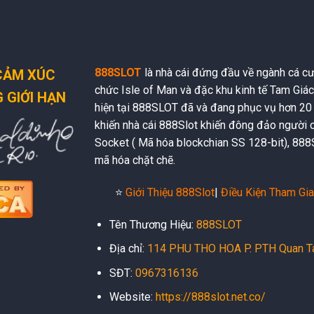
888SLOT
là nhà cái đứng đầu về ngành cá cư
CẢM XÚC
chức Isle of Man và đặc khu kinh tế Tam Giá
 GIỚI HẠN
hiện tại 888SLOT đã và đang phục vụ hơn 20 t
khiến nhà cái 888Slot khiến đông đảo người c
Socket ( Mã hóa blockchian SS 128-bit), 888
mã hóa chặt chẽ.
⭐️
Giới Thiệu 888Slot
|
Điều Kiện Tham Gi
Tên Thương Hiệu:
888SLOT
Địa chỉ:
114 PHU THO HOA P. PTH Quan Ta
SĐT:
0967316136
Website:
https://888slot.net.co/