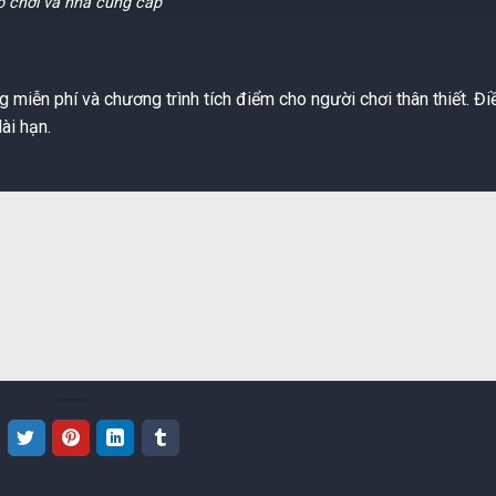
ò chơi và nhà cung cấp
iễn phí và chương trình tích điểm cho người chơi thân thiết. Đi
ài hạn.