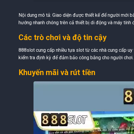
Nội dung mô tả: Giao diện được thiết kế để người mới bắt
hướng nhanh chóng trên cả thiết bị di động và máy tính 
Các trò chơi và độ tin cậy
888slot cung cấp nhiều tựa slot từ các nhà cung cấp uy
kiểm tra định kỳ để đảm bảo công bằng cho người chơi.
Khuyến mãi và rút tiền