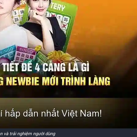
ện và trải nghiệm người dùng