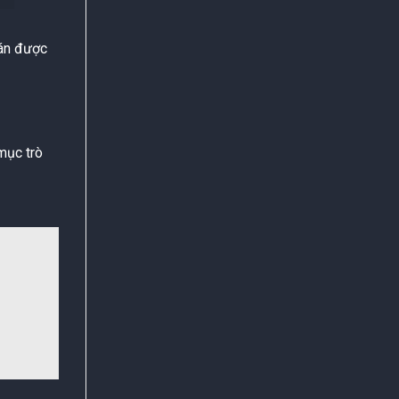
oán được
mục trò