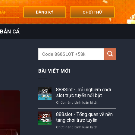
HẬP
ĐĂNG KÝ
CHƠI THỬ
BẮN CÁ
BÀI VIẾT MỚI
888Slot - Trải nghiệm chơi
27
slot trực tuyến nổi bật
Th05
888Slot
Chức năng bình luận bị tắt
-
Trải
888slot - Tổng quan về nền
27
nghiệm
tảng chơi trực tuyến
Th05
chơi
888slot
Chức năng bình luận bị tắt
slot
-
trực