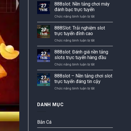
Tổng
888slot: Nền tảng chơi máy
tuyến
27
quan
nổi
đánh bạc trực tuyến
Th05
về
bật
888slot:
Chức năng bình luận bị tắt
nền
Nền
tảng
tảng
888Slot: Trải nghiệm slot
chơi
27
chơi
trực
trực tuyến đỉnh cao
Th05
máy
tuyến
888Slot:
Chức năng bình luận bị tắt
đánh
Trải
bạc
nghiệm
888slot: Đánh giá nền tảng
trực
27
slot
tuyến
slots trực tuyến hàng đầu
Th05
trực
888slot:
Chức năng bình luận bị tắt
tuyến
Đánh
đỉnh
giá
888slot – Nền tảng chơi slot
cao
27
nền
trực tuyến đáng tin cậy
Th05
tảng
888slot
Chức năng bình luận bị tắt
slots
–
trực
Nền
tuyến
tảng
DANH MỤC
hàng
chơi
đầu
slot
trực
Bắn Cá
tuyến
đáng