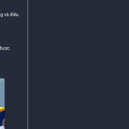
ng và điều
 được