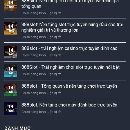
888slot: Nền tảng trò chơi trực tuyến và đánh giá
14
tổng quan
Th05
888slot:
Chức năng bình luận bị tắt
Nền
tảng
888slot: Nền tảng slot trực tuyến hàng đầu cho trải
14
trò
nghiệm giải trí và thưởng lớn
Th05
chơi
888slot:
Chức năng bình luận bị tắt
trực
Nền
tuyến
tảng
888slot - trải nghiệm casino trực tuyến đỉnh cao
và
14
slot
đánh
Th05
888slot
Chức năng bình luận bị tắt
trực
giá
-
tuyến
tổng
trải
888Slot - Trải nghiệm chơi slot trực tuyến nổi bật
hàng
quan
14
nghiệm
đầu
Th05
888Slot
Chức năng bình luận bị tắt
casino
cho
-
trực
trải
Trải
tuyến
888slot - Tổng quan về nền tảng chơi trực tuyến
nghiệm
14
nghiệm
đỉnh
giải
Th05
888slot
Chức năng bình luận bị tắt
chơi
cao
trí
-
slot
và
Tổng
trực
888slot: Nền tảng chơi máy đánh bạc trực tuyến
14
thưởng
quan
tuyến
lớn
Th05
888slot:
Chức năng bình luận bị tắt
về
nổi
Nền
nền
bật
tảng
tảng
chơi
chơi
DANH MỤC