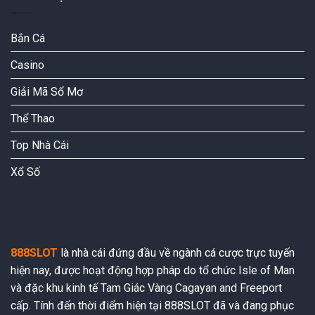
máy
trực
đánh
tuyến
bạc
Bắn Cá
trực
tuyến
Casino
Giải Mã Sổ Mơ
Thể Thao
Top Nhà Cái
Xổ Số
888SLOT
là nhà cái đứng đầu về ngành cá cược trực tuyến
hiện nay, được hoạt động hợp pháp do tổ chức Isle of Man
và đặc khu kinh tế Tam Giác Vàng Cagayan and Freeport
cấp. Tính đến thời điểm hiện tại 888SLOT đã và đang phục