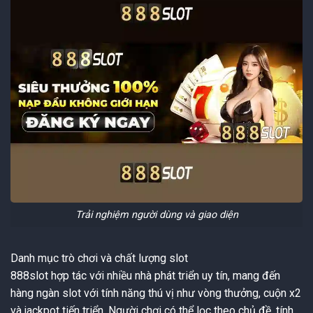
Trải nghiệm người dùng và giao diện
Danh mục trò chơi và chất lượng slot
888slot hợp tác với nhiều nhà phát triển uy tín, mang đến
hàng ngàn slot với tính năng thú vị như vòng thưởng, cuộn x2
và jackpot tiến triển. Người chơi có thể lọc theo chủ đề, tính