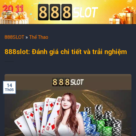
Skip
to
content
888SLOT
»
Thể Thao
888slot: Đánh giá chi tiết và trải nghiệm
14
Th05