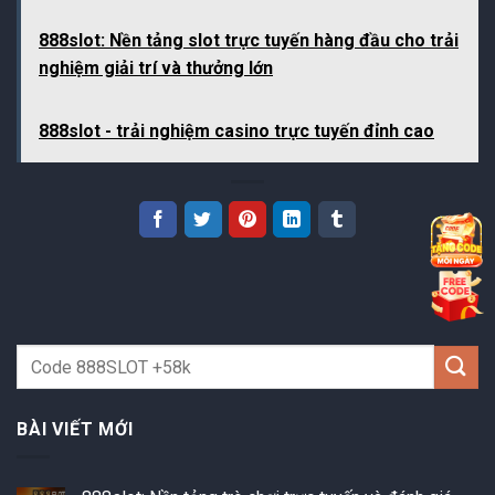
888slot: Nền tảng slot trực tuyến hàng đầu cho trải
nghiệm giải trí và thưởng lớn
888slot - trải nghiệm casino trực tuyến đỉnh cao
BÀI VIẾT MỚI