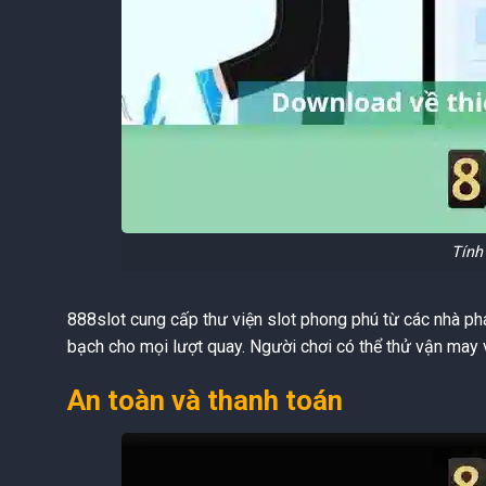
Tính
888slot cung cấp thư viện slot phong phú từ các nhà ph
bạch cho mọi lượt quay. Người chơi có thể thử vận may v
An toàn và thanh toán