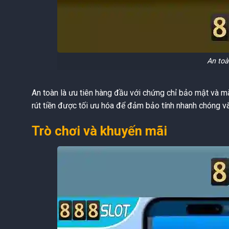
An toà
An toàn là ưu tiên hàng đầu với chứng chỉ bảo mật và mã
rút tiền được tối ưu hóa để đảm bảo tính nhanh chóng và
Trò chơi và khuyến mãi