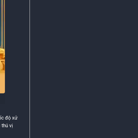
tốc độ xử
 thú vị