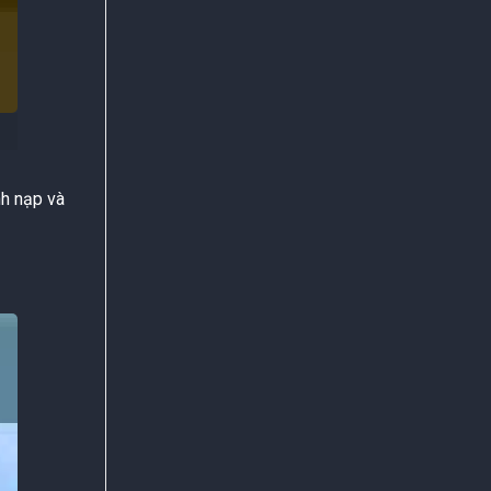
nh nạp và