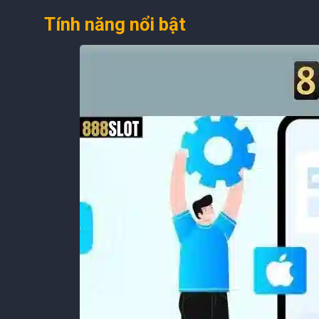
Tính năng nổi bật