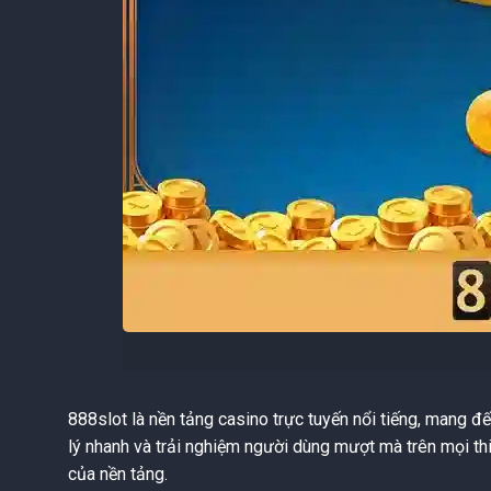
888slot là nền tảng casino trực tuyến nổi tiếng, mang đến
lý nhanh và trải nghiệm người dùng mượt mà trên mọi thi
của nền tảng.