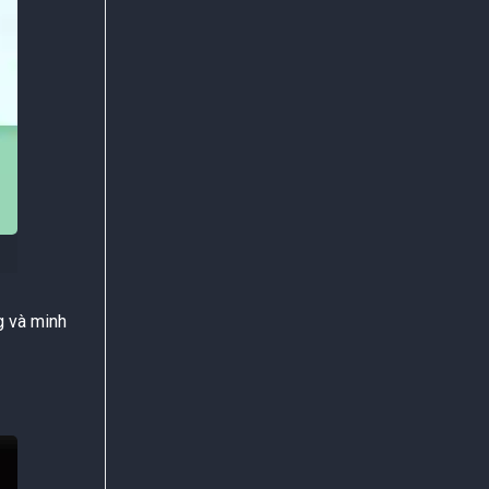
g và minh